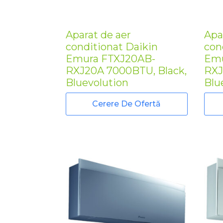
Aparat de aer
Apa
conditionat Daikin
con
Emura FTXJ20AB-
Emu
RXJ20A 7000BTU, Black,
RXJ
Bluevolution
Blu
Cerere De Ofertă