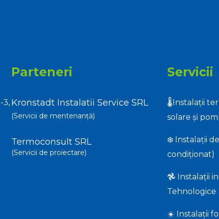
Parteneri
Servicii
Kronstadt Instalatii Service SRL
-3,
🌡️Instalații t
(Servicii de mentenanță)
solare și po
❄️ Instalații d
Termoconsult SRL
(Servicii de proiectare)
condiționat)
𖣘 Instalații 
Tehnologice
☀️ Instalații 