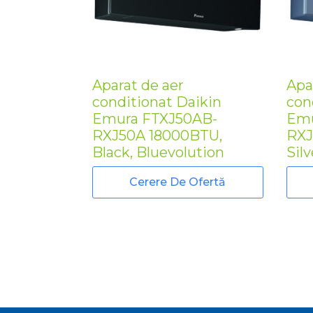
Aparat de aer
Apa
conditionat Daikin
con
Emura FTXJ50AB-
Emu
RXJ50A 18000BTU,
RXJ
Black, Bluevolution
Sil
Cerere De Ofertă