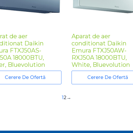
rat de aer
Aparat de aer
ditionat Daikin
conditionat Daikin
ra FTXJ50AS-
Emura FTXJ50AW-
50A 18000BTU,
RXJ50A 18000BTU,
ver, Bluevolution
White, Bluevolution
Cerere De Ofertă
Cerere De Ofertă
1
2
→