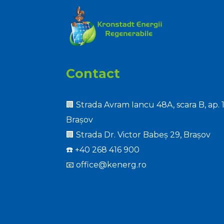
Contact
🏢 Strada Avram Iancu 48A, scara B, ap. 1
Brașov
🏢 Strada Dr. Victor Babeș 29, Brașov
☎️
+40 268 416 900
📧
office@kenerg.ro