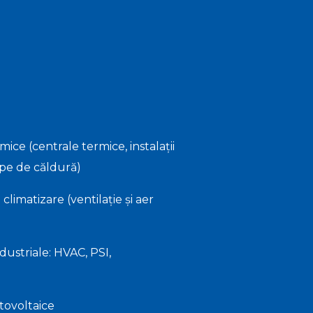
ermice (centrale termice, instalații
mpe de căldură)
e climatizare (ventilație și aer
industriale: HVAC, PSI,
fotovoltaice