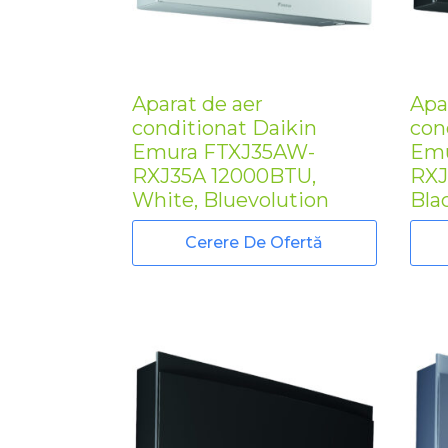
Aparat de aer
Apa
conditionat Daikin
con
Emura FTXJ35AW-
Emu
RXJ35A 12000BTU,
RXJ
White, Bluevolution
Bla
Cerere De Ofertă