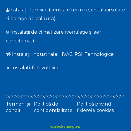
🌡️Instalații termice (centrale termice, instalații solare
și pompe de căldură)
❄️ Instalații de climatizare (ventilație și aer
condiționat)
𖣘 Instalații industriale: HVAC, PSI, Tehnologice
☀️ Instalații fotovoltaice
Termeni și
Politică de
Politică privind
condiții
confidențialitate
fișierele cookies