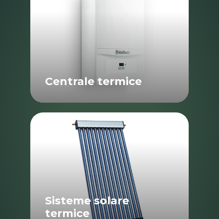
Centrale termice
Sisteme solare
termice