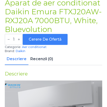
Aparat de aer conditionat
Daikin Emura FTXJ20AW-
RXJ20A 7000BTU, White,
Bluevolution
Cantitate
Aparat
Cerere De Ofertă
de
aer
Categorie:
Aer conditionat
conditionat
Brand:
Daikin
Daikin
Emura
Descriere
Recenzii (0)
FTXJ20AW-
RXJ20A
7000BTU,
Descriere
White,
Bluevolution