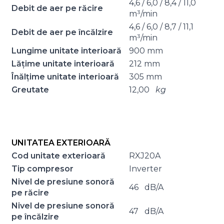
4,6 / 6,0 / 8,4 / 11,0
Debit de aer pe răcire
m³/min
4,6 / 6,0 / 8,7 / 11,1
Debit de aer pe încălzire
m³/min
Lungime unitate interioară
900 mm
Lățime unitate interioară
212 mm
Înălțime unitate interioară
305 mm
Greutate
12,00
kg
UNITATEA EXTERIOARĂ
Cod unitate exterioară
RXJ20A
Tip compresor
Inverter
Nivel de presiune sonoră
46 dB/A
pe răcire
Nivel de presiune sonoră
47 dB/A
pe încălzire