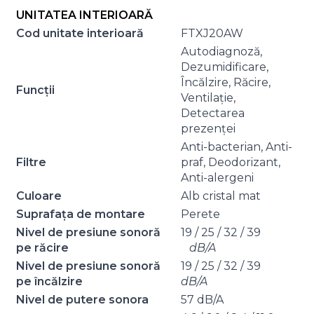
UNITATEA INTERIOARĂ
Cod unitate interioară
FTXJ20AW
Autodiagnoză,
Dezumidificare,
Încălzire, Răcire,
Funcții
Ventilație,
Detectarea
prezenței
Anti-bacterian, Anti-
Filtre
praf, Deodorizant,
Anti-alergeni
Culoare
Alb cristal mat
Suprafața de montare
Perete
Nivel de presiune sonoră
19 / 25 / 32 / 39
pe răcire
dB/A
Nivel de presiune sonoră
19 / 25 / 32 / 39
pe încălzire
dB/A
Nivel de putere sonora
57 dB/A