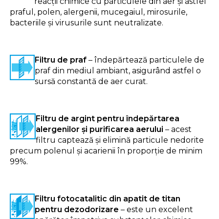
reacții chimice cu particulele din aer și astfel
praful, polen, alergenii, mucegaiul, mirosurile,
bacteriile și virusurile sunt neutralizate.
Filtru de praf
– îndepărtează particulele de
praf din mediul ambiant, asigurând astfel o
sursă constantă de aer curat.
Filtru de argint pentru îndepărtarea
alergenilor și purificarea aerului
– acest
filtru captează și elimină particule nedorite
precum polenul și acarienii în proporție de minim
99%.
Filtru fotocatalitic din apatit de titan
pentru dezodorizare
– este un excelent