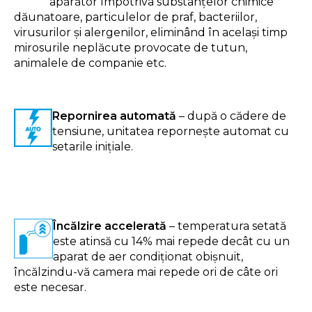
apărător împotriva substanțelor chimice
dăunatoare, particulelor de praf, bacteriilor,
virusurilor și alergenilor, eliminând în același timp
mirosurile neplăcute provocate de tutun,
animalele de companie etc.
Repornirea automată
– după o cădere de
tensiune, unitatea repornește automat cu
setarile inițiale.
Încălzire accelerată
– temperatura setată
este atinsă cu 14% mai repede decât cu un
aparat de aer condiționat obișnuit,
încălzindu-vă camera mai repede ori de câte ori
este necesar.