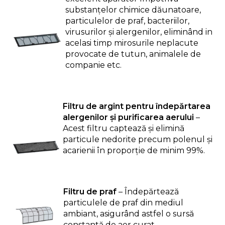
substanțelor chimice dăunatoare,
particulelor de praf, bacteriilor,
virusurilor și alergenilor, eliminând in
acelasi timp mirosurile neplacute
provocate de tutun, animalele de
companie etc.
Filtru de argint pentru îndepărtarea
alergenilor și purificarea aerului
–
Acest filtru captează și elimină
particule nedorite precum polenul și
acarienii în proporție de minim 99%.
Filtru de praf
– Îndepărtează
particulele de praf din mediul
ambiant, asigurând astfel o sursă
constantă de aer curat.