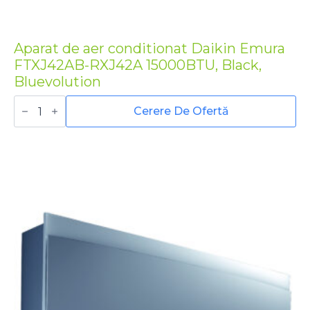
Aparat de aer conditionat Daikin Emura
FTXJ42AB-RXJ42A 15000BTU, Black,
Bluevolution
Cantitate
Aparat
Cerere De Ofertă
de
aer
conditionat
Daikin
Emura
FTXJ42AB-
RXJ42A
15000BTU,
Black,
Bluevolution