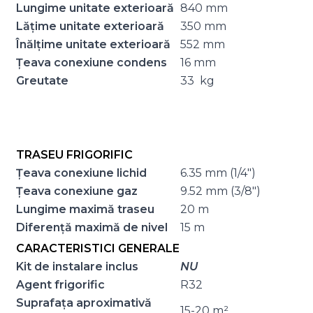
Lungime unitate exterioară
840 mm
Lățime unitate exterioară
350 mm
Înălțime unitate exterioară
552 mm
Țeava conexiune condens
16 mm
Greutate
33 kg
TRASEU FRIGORIFIC
Țeava conexiune lichid
6.35 mm (1/4″)
Țeava conexiune gaz
9.52 mm (3/8″)
Lungime maximă traseu
20 m
Diferență maximă de nivel
15 m
CARACTERISTICI GENERALE
Kit de instalare inclus
NU
Agent frigorific
R32
Suprafața aproximativă
15-20 m²