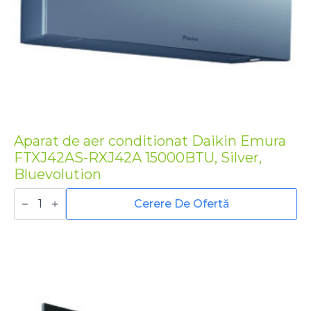
Aparat de aer conditionat Daikin Emura
FTXJ42AS-RXJ42A 15000BTU, Silver,
Bluevolution
Cantitate
Aparat
Cerere De Ofertă
de
aer
conditionat
Daikin
Emura
FTXJ42AS-
RXJ42A
15000BTU,
Silver,