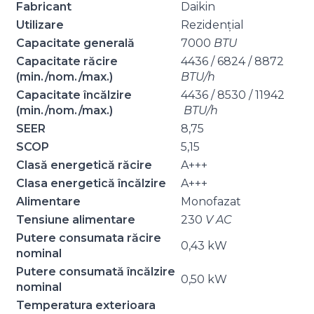
Fabricant
Daikin
Utilizare
Rezidențial
Capacitate generală
7000
BTU
Capacitate răcire
4436 / 6824 / 8872
(min./nom./max.)
BTU/h
Capacitate încălzire
4436 / 8530 / 11942
(min./nom./max.)
BTU/h
SEER
8,75
SCOP
5,15
Clasă energetică răcire
A+++
Clasa energetică încălzire
A+++
Alimentare
Monofazat
Tensiune alimentare
230
V AC
Putere consumata răcire
0,43 kW
nominal
Putere consumată încălzire
0,50 kW
nominal
Temperatura exterioara