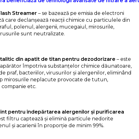
ra beneficiază de tehnologii avansate de filtrare a aeru
Flash Streamer
– se bazează pe emisia de electroni
ă care declanșează reacții chimice cu particulele din
praful, polenul, alergenii, mucegaiul, mirosurile,
virusurile sunt neutralizate.
atalitic din apatit de titan pentru dezodorizare
– este
apărător împotriva substanțelor chimice dăunatoare,
de praf, bacteriilor, virusurilor și alergenilor, eliminând
imp mirosurile neplacute provocate de tutun,
 companie etc.
gint pentru îndepărtarea alergenilor și purificarea
st filtru captează și elimină particule nedorite
ul și acarienii în proporție de minim 99%.