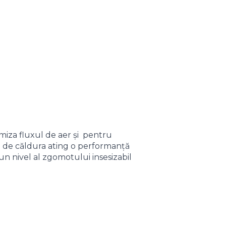
miza fluxul de aer și pentru
l de căldura ating o performanță
 un nivel al zgomotului insesizabil