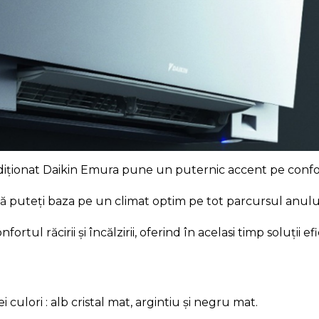
ndiționat Daikin Emura pune un puternic accent pe conf
 puteți baza pe un climat optim pe tot parcursul anului, e
tul răcirii și încălzirii, oferind în acelasi timp soluții e
i culori : alb cristal mat, argintiu și negru mat.