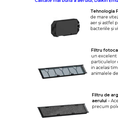
Calitate mai bună a aerului, Daikin Emu
Tehnologia 
de mare vitez
aer și astfel 
bacteriile și 
Filtru fotoc
un excelent 
particulelor 
in acelasi t
animalele de
Filtru de ar
aerului
– Ace
precum polen