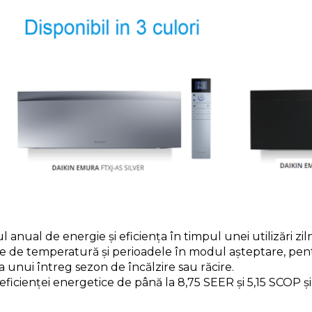
anual de energie şi eficiența în timpul unei utilizări zi
le de temperatură și perioadele în modul aşteptare, pentru 
 unui întreg sezon de încălzire sau răcire.
eficienței energetice de până la 8,75 SEER și 5,15 SCOP ș