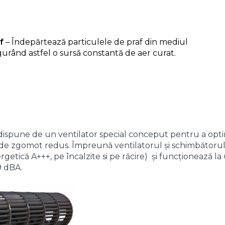
f
– Îndepărtează particulele de praf din mediul
gurând astfel o sursă constantă de aer curat.
ispune de un ventilator special conceput pentru a opti
l de zgomot redus. Împreună ventilatorul și schimbătoru
getică A+++, pe încalzite si pe răcire) și funcționează la
9 dBA.