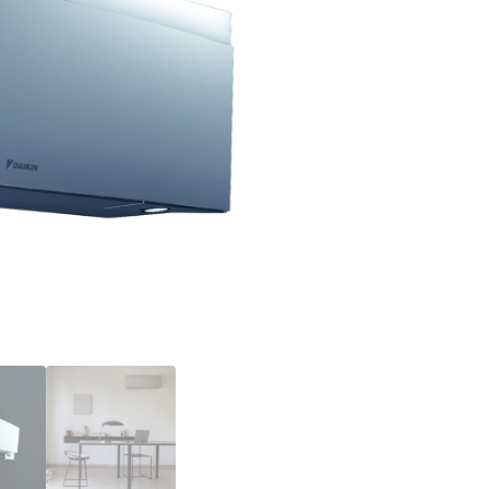
FTXJ42AS-
RXJ42A
15000BTU,
Silver,
Bluevolution