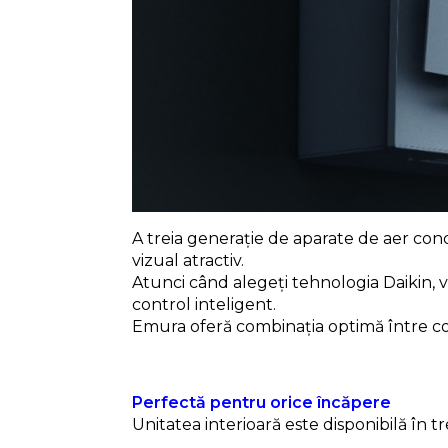
A treia generație de aparate de aer co
vizual atractiv.
Atunci când alegeți tehnologia Daikin, vă
control inteligent.
Emura oferă combinația optimă între confor
Perfectă pentru orice încăpere
Unitatea interioară este disponibilă în tre