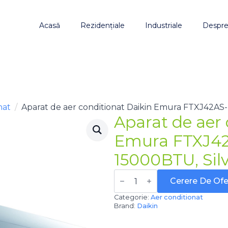
Acasă
Rezidențiale
Industriale
Despre
nat
Aparat de aer conditionat Daikin Emura FTXJ42AS
Aparat de aer 
Emura FTXJ4
15000BTU, Silv
Cantitate
Aparat
Cerere De Ofe
de
aer
Categorie:
Aer conditionat
conditionat
Brand:
Daikin
Daikin
Emura