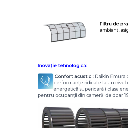
Filtru de pra
ambiant, asi
Inovație tehnologică:
Confort acustic :
Daikin Emura d
performanțe ridicate la un nive
energetică superioară ( clasa ener
pentru ocupanții din cameră, de doar 1