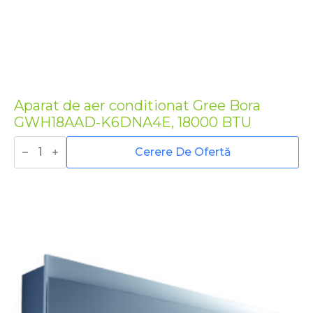
Aparat de aer conditionat Gree Bora
GWH18AAD-K6DNA4E, 18000 BTU
Cantitate
Aparat
Cerere De Ofertă
de
aer
conditionat
Gree
Bora
GWH18AAD-
K6DNA4E,
18000
BTU