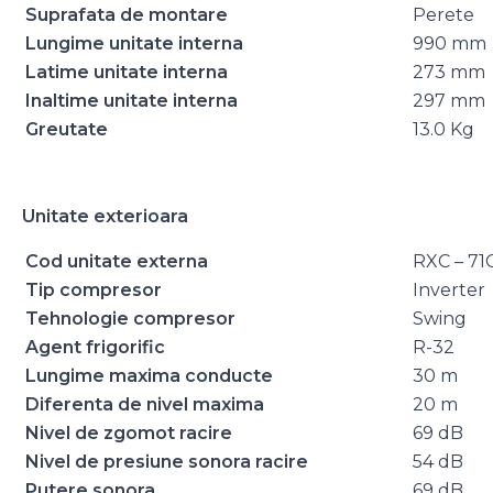
Suprafata de montare
Perete
Lungime unitate interna
990 mm
Latime unitate interna
273 mm
Inaltime unitate interna
297 mm
Greutate
13.0 Kg
Unitate exterioara
Cod unitate externa
RXC – 71
Tip compresor
Inverter
Tehnologie compresor
Swing
Agent frigorific
R-32
Lungime maxima conducte
30 m
Diferenta de nivel maxima
20 m
Nivel de zgomot racire
69 dB
Nivel de presiune sonora racire
54 dB
Putere sonora
69 dB