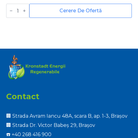
Cantitate
Aparat
Cerere De Ofertă
de
aer
condiționat
Daikin
Sensira
FTXC35E-
RXC35E,
Inverter,
Bluevolution,
12000
BTU
Contact
🏢 Strada Avram Iancu 48A, scara B, ap. 1-3, Brașov
🏢 Strada Dr. Victor Babeș 29, Brașov
☎️
+40 268 416 900