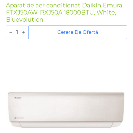
Aparat de aer conditionat Daikin Emura
FTXJ50AW-RXJ50A 18000BTU, White,
Bluevolution
Cantitate
Aparat
Cerere De Ofertă
de
aer
conditionat
Daikin
Emura
FTXJ50AW-
RXJ50A
18000BTU,
White,
Bluevolution