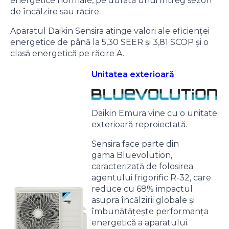
energetice normale, pe durata unui întreg sezon
de încălzire sau răcire.
Aparatul Daikin Sensira atinge valori ale eficienței
energetice de până la 5,30 SEER și 3,81 SCOP și o
clasă energetică pe răcire A.
Unitatea exterioară
Daikin Emura vine cu o unitate
exterioară reproiectată.
Sensira face parte din
gama Bluevolution,
caracterizată de folosirea
agentului frigorific R-32, care
reduce cu 68% impactul
asupra încălzirii globale și
îmbunătățește performanța
energetică a aparatului.