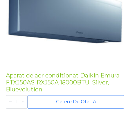
Aparat de aer conditionat Daikin Emura
FTXJ50AS-RXJ50A 18000BTU, Silver,
Bluevolution
Cantitate
Aparat
Cerere De Ofertă
de
aer
conditionat
Daikin
Emura
FTXJ50AS-