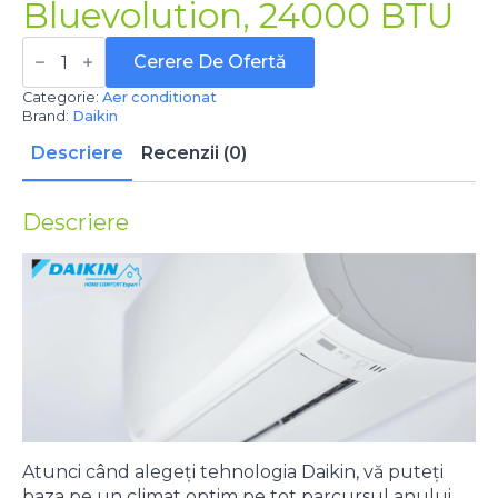
Bluevolution, 24000 BTU
Cantitate
Aparat
Cerere De Ofertă
de
aer
Categorie:
Aer conditionat
condiționat
Brand:
Daikin
Daikin
Sensira
Descriere
Recenzii (0)
FTXC71E-
RXC71E,
Inverter,
Descriere
Bluevolution,
24000
BTU
Atunci când alegeți tehnologia Daikin, vă puteți
baza pe un climat optim pe tot parcursul anului,