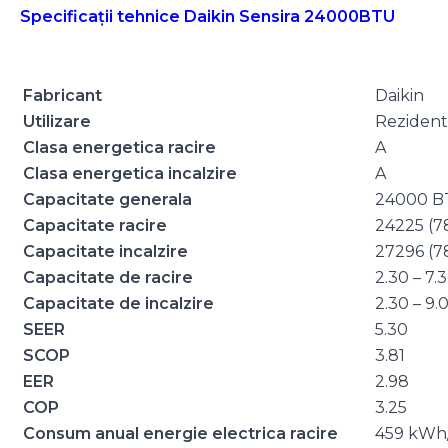
Specificații tehnice Daikin Sensira 24000BTU
Fabricant
Daikin
Utilizare
Rezident
Clasa energetica racire
A
Clasa energetica incalzire
A
Capacitate generala
24000 B
Capacitate racire
24225 (7
Capacitate incalzire
27296 (7
Capacitate de racire
2.30 – 7
Capacitate de incalzire
2.30 – 9
SEER
5.30
SCOP
3.81
EER
2.98
COP
3.25
Consum anual energie electrica racire
459 kWh