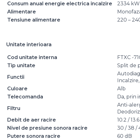
Consum anual energie electrica incalzire
2334 kW
Alimentare
Monofaz
Tensiune alimentare
220 – 24
Unitate interioara
Cod unitate interna
FTXC -71
Tip unitate
Split de 
Autodiag
Functii
Incalzire,
Culoare
Alb
Telecomanda
Da, prin 
Anti-aler
Filtru
Deodoriz
Debit de aer racire
10.2 / 13.
Nivel de presiune sonora racire
30 / 38 /
Putere sonora racire
60 dB