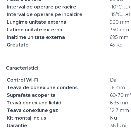
Interval de operare pe racire
-10°C……+
Interval de operare pe incalzire
-15°C…..+
Lungime unitate externa
930 mm
Latime unitate externa
350 mm
Inaltime unitate externa
695 mm
Greutate
45 Kg
Caracteristici
Control Wi-Fi
Da
Teava de conexiune condens
16 mm
Suprafata acoperita
60-70 m
Țeavă conexiune lichid
6.35 mm (
Teava conexiune gaz
12.7 mm (
Kit montaj inclus
Nu
Garantie
36 luni