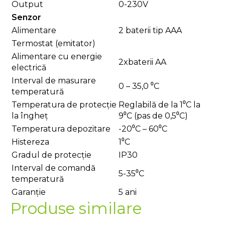
Output
0-230V
Senzor
Alimentare
2 baterii tip AAA
Termostat (emitator)
Alimentare cu energie
2xbaterii AA
electrică
Interval de masurare
0 – 35,0 ⁰C
temperatură
Temperatura de protecție
Reglabilă de la 1⁰C la
la îngheț
9⁰C (pas de 0,5⁰C)
Temperatura depozitare
-20⁰C – 60⁰C
Histereza
1⁰C
Gradul de protecție
IP30
Interval de comandă
5-35⁰C
temperatură
Garanție
5 ani
Produse similare