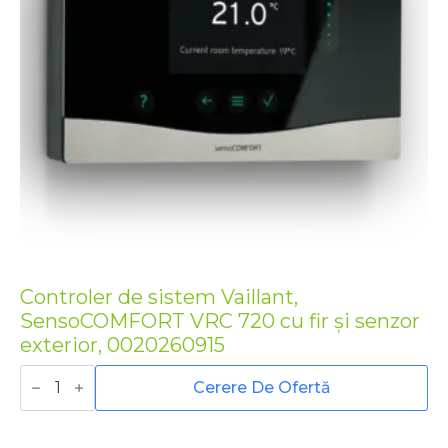
Controler de sistem Vaillant,
SensoCOMFORT VRC 720 cu fir și senzor
exterior, 0020260915
Cantitate
Controler
Cerere De Ofertă
de
sistem
Vaillant,