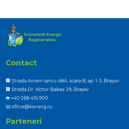
SensoCOMFORT
VRC
720
cu
fir
și
senzor
exterior,
0020260915
Contact
🏢 Strada Avram Iancu 48A, scara B, ap. 1-3, Brașov
🏢 Strada Dr. Victor Babeș 29, Brașov
☎️
+40 268 416 900
📧
office@kenerg.ro
Parteneri