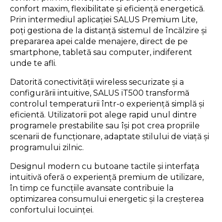
confort maxim, flexibilitate și eficiență energetică.
Prin intermediul aplicației SALUS Premium Lite,
poți gestiona de la distanță sistemul de încălzire și
prepararea apei calde menajere, direct de pe
smartphone, tabletă sau computer, indiferent
unde te afli.
Datorită conectivității wireless securizate și a
configurării intuitive, SALUS iT500 transformă
controlul temperaturii într-o experiență simplă și
eficientă. Utilizatorii pot alege rapid unul dintre
programele prestabilite sau își pot crea propriile
scenarii de funcționare, adaptate stilului de viață și
programului zilnic.
Designul modern cu butoane tactile și interfața
intuitivă oferă o experiență premium de utilizare,
în timp ce funcțiile avansate contribuie la
optimizarea consumului energetic și la creșterea
confortului locuinței.