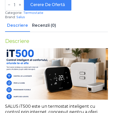
Cantitate
Termostat
Cerere De Ofertă
de
ambient
Categorie:
Termostate
Salus
Brand:
Salus
iT500,
programabil,
Descriere
Recenzii (0)
wireless
Descriere
SALUS iT500 este un termostat inteligent cu
control prin internet, conceput pentru a oferi