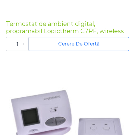
Termostat de ambient digital,
programabil Logictherm C7RF, wireless
Cantitate
Termostat
Cerere De Ofertă
de
ambient
digital,
programabil
Logictherm
C7RF,
wireless