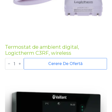
Termostat de ambient digital,
Logictherm C3RF, wireless
Cantitate
Termostat
Cerere De Ofertă
de
ambient
digital,
Logictherm
C3RF,
wireless