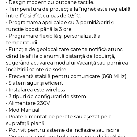
• Design modern cu butoane tactile.
• Temperatura de protecție la îngheț este reglabilă
între 1⁰C și 9⁰C, cu pas de 0,5⁰C.
• Programarea apei calde cu 3 porniri/opriri și
funcție boost până la 3 ore.
• Programare flexibilă și personalizată a
temperaturii.
• Funcție de geolocalizare care te notifică atunci
când te afli la o anumită distanță de locuință,
sugerând activarea modului Vacanță sau pornirea
încălzirii înainte de sosire.
• Frecvență stabilă pentru comunicare (868 MHz)
• Sisitem sigur și eficient
• Instalarea este wireless
• 3 tipuri de configurari de sistem
• Alimentare 230V
• Mod Manual
• Poate fi montat pe perete sau așezat pe o
suprafață plană
• Potrivit pentru sisteme de incăazire sau racire
• Optional se pot controla doua zone de încălzire