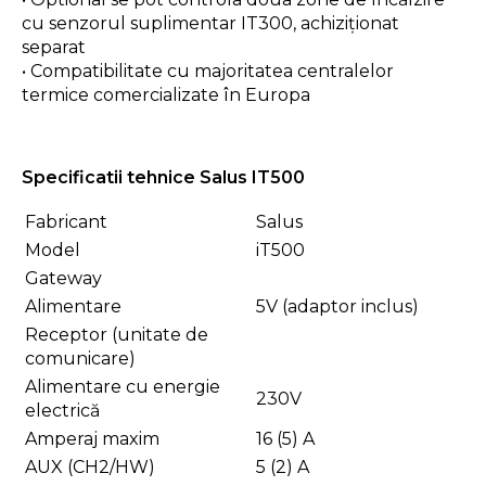
cu senzorul suplimentar IT300, achiziționat
separat
• Compatibilitate cu majoritatea centralelor
termice comercializate în Europa
Specificatii tehnice Salus IT500
Fabricant
Salus
Model
iT500
Gateway
Alimentare
5V (adaptor inclus)
Receptor (unitate de
comunicare)
Alimentare cu energie
230V
electrică
Amperaj maxim
16 (5) A
AUX (CH2/HW)
5 (2) A