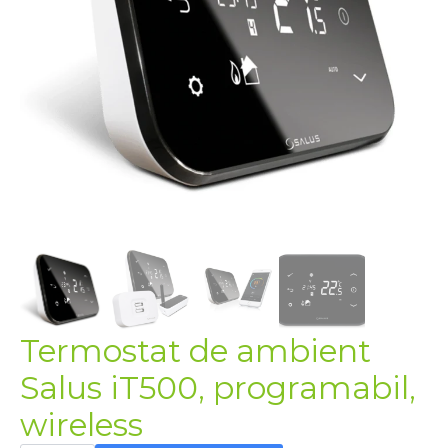
Termostat de ambient
Salus iT500, programabil,
wireless