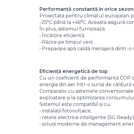
Performanță constantă în orice sezon
Proiectată pentru climatul european, p
-25°C până la +46°C. Aceasta asigură con
În plus, sistemul furnizează:
• Încălzire eficientă;
• Răcire pe timpul verii;
• Preparare apă caldă menajeră dintr-o 
Eficiență energetică de top
Cu un coeficient de performanță COP de
energia din aer într-o sursă de căldură 
Comparativ cu sistemele convenționale 
exploatare și la optimizarea consumului 
Sistemul este compatibil și cu:
• instalații fotovoltaice;
• rețele electrice inteligente (SG Ready)
• soluții moderne de management energ