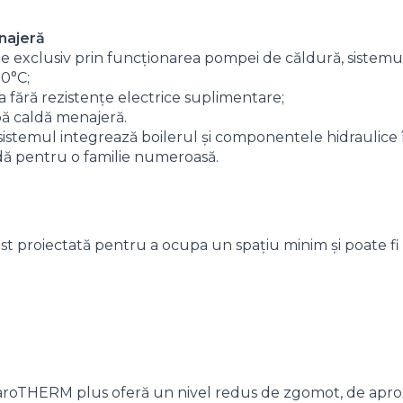
najeră
te exclusiv prin funcționarea pompei de căldură, sistemu
70°C;
a fără rezistențe electrice suplimentare;
pă caldă menajeră.
temul integrează boilerul și componentele hidraulice î
ldă pentru o familie numeroasă.
t proiectată pentru a ocupa un spațiu minim și poate fi i
aroTHERM plus oferă un nivel redus de zgomot, de aprox