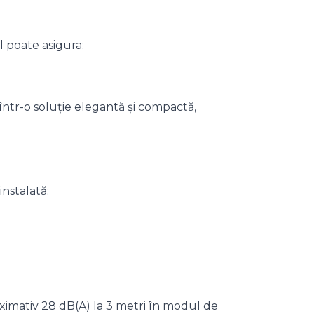
l poate asigura:
ntr-o soluție elegantă și compactă,
nstalată:
imativ 28 dB(A) la 3 metri în modul de