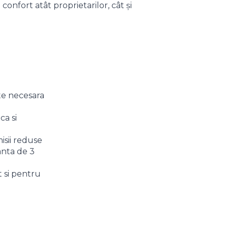
onfort atât proprietarilor, cât și
ste necesara
ca si
isii reduse
anta de 3
t si pentru