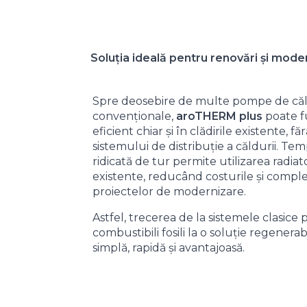
Soluția ideală pentru renovări și moder
Spre deosebire de multe pompe de că
convenționale,
aroTHERM plus
poate f
eficient chiar și în clădirile existente, fă
sistemului de distribuție a căldurii. Te
ridicată de tur permite utilizarea radiat
existente, reducând costurile și comple
proiectelor de modernizare.
Astfel, trecerea de la sistemele clasice 
combustibili fosili la o soluție regenera
simplă, rapidă și avantajoasă.