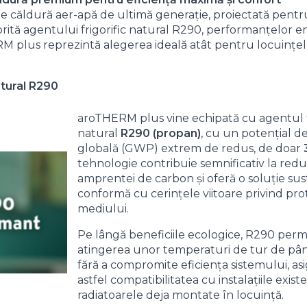
ăldură aer-apă de ultimă generație, proiectată pentru a 
torită agentului frigorific natural R290, performanțelor 
RM plus reprezintă alegerea ideală atât pentru locuințele
atural R290
aroTHERM plus vine echipată cu agentul fr
natural
R290 (propan)
, cu un potențial de
globală (GWP) extrem de redus, de doar
tehnologie contribuie semnificativ la red
amprentei de carbon și oferă o soluție sus
conformă cu cerințele viitoare privind pro
mediului.
Pe lângă beneficiile ecologice, R290 perm
atingerea unor temperaturi de tur de pâ
fără a compromite eficiența sistemului, a
astfel compatibilitatea cu instalațiile exist
radiatoarele deja montate în locuință.