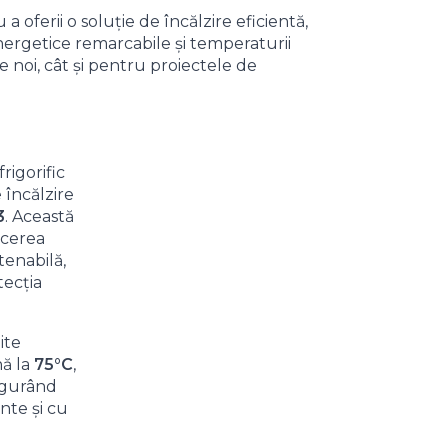
oferii o soluție de încălzire eficientă,
energetice remarcabile și temperaturii
 noi, cât și pentru proiectele de
igorific
 încălzire
3
. Această
ucerea
tenabilă,
tecția
ite
nă la
75°C
,
sigurând
ente și cu