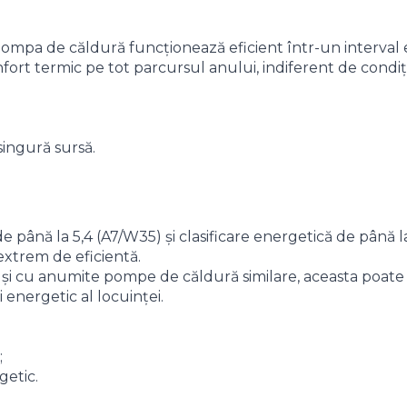
ompa de căldură funcționează eficient într-un interval e
fort termic pe tot parcursul anului, indiferent de condiț
singură sursă.
 până la 5,4 (A7/W35) și clasificare energetică de până
extrem de eficientă.
și cu anumite pompe de căldură similare, aceasta poate 
energetic al locuinței.
;
etic.