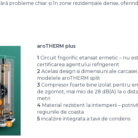
ră probleme chiar și în zone rezidențiale dense, oferind c
aroTHERM plus
1
Circuit frigorific etansat ermetic – nu e
certificarea agentului refrigerent
2
Acelasi design si dimensiuni ale carcasei 
modelele aroTHERM split
3
Compresor foarte bine izolat pentru em
de zgomot, mai mici de 28 dB(A) la o dist
metri
4
Material rezistent la intemperii – potrivi
regiunile de coasta
5
incalzire integrata a tavii de condens