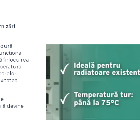
nizări
ldură
uncționa
ră înlocuirea
mperatura
oarelor
xitatea
pe
bilă devine