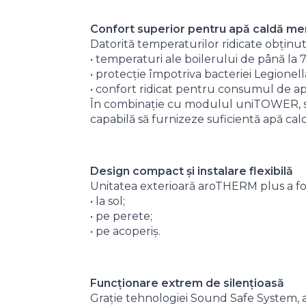
Confort superior pentru apă caldă me
Datorită temperaturilor ridicate obținu
• temperaturi ale boilerului de până la 
• protecție împotriva bacteriei Legionell
• confort ridicat pentru consumul de a
În combinație cu modulul uniTOWER, sis
capabilă să furnizeze suficientă apă ca
Design compact și instalare flexibilă
Unitatea exterioară aroTHERM plus a fos
• la sol;
• pe perete;
• pe acoperiș.
Funcționare extrem de silențioasă
Grație tehnologiei Sound Safe System, 