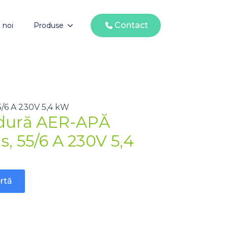
Contact
 noi
Produse
/6 A 230V 5,4 kW
dură AER-APĂ
, 55/6 A 230V 5,4
rtă