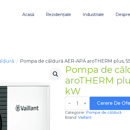
Acasă
Rezidențiale
Industriale
Despre
ăldură
Pompa de căldură AER-APĂ aroTHERM plus, 55
Pompa de căl
aroTHERM plus
kW
Cantitate
Pompa
Cerere De Ofe
de
căldură
Categorie:
Pompe de căldură
AER-
Brand:
Vaillant
APĂ
aroTHERM