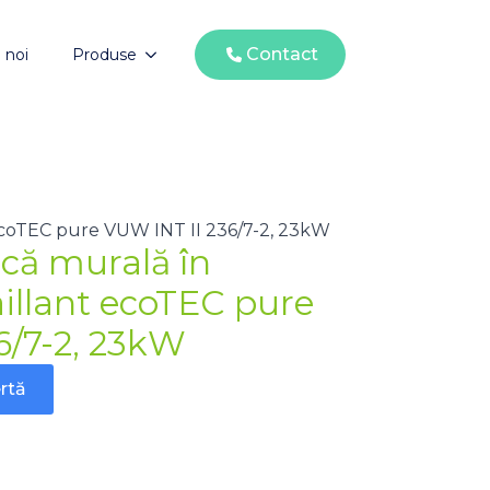
Contact
 noi
Produse
 ecoTEC pure VUW INT II 236/7-2, 23kW
ică murală în
illant ecoTEC pure
6/7-2, 23kW
rtă