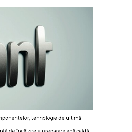
omponentelor, tehnologie de ultimă
tă de încălzire și preparare apă caldă