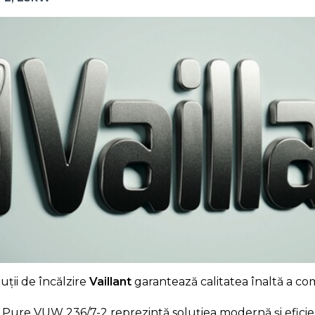
uții de încălzire
Vaillant
garantează calitatea înaltă a c
Pure VUW 236/7-2 reprezintă soluțiea modernă și eficien