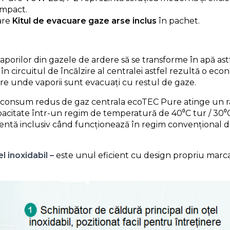
ompact.
are
Kitul de evacuare gaze arse inclus
în pachet.
aporilor din gazele de ardere să se transforme în apă ast
n circuitul de încălzire al centralei astfel rezultă o e
are unde vaporii sunt evacuați cu restul de gaze.
consum redus de gaz centrala ecoTEC Pure atinge un r
apacitate într-un regim de temperatură de 40⁰C tur / 30⁰C
entă inclusiv când funcționează în regim convențional d
 inoxidabil –
este unul eficient cu design propriu marca