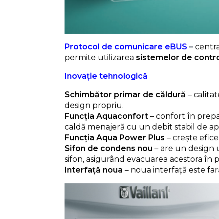
Protocol de comunicare eBUS
–
centr
permite utilizarea
sistemelor de contro
Inovație tehnologică
Schimbător primar de căldură
– calita
design propriu.
Funcția Aquaconfort
– confort în prepa
caldă menajeră cu un debit stabil de ap
Funcția Aqua Power Plus
– crește efic
Sifon de condens nou
– are un design 
sifon, asigurând evacuarea acestora în 
Interfață noua
– noua interfață este fară