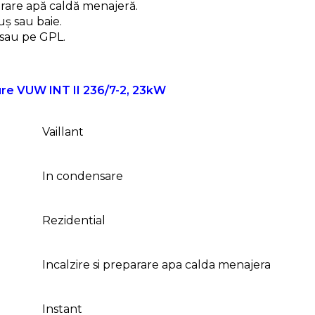
arare apă caldă menajeră.
uș sau baie.
 sau pe GPL.
Pure VUW INT II 236/7-2, 23kW
Vaillant
In condensare
Rezidential
Incalzire si preparare apa calda menajera
Instant