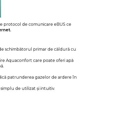
de protocol de comunicare eBUS ce
ernet
.
e de schimbătorul primar de căldură cu
zire Aquaconfort care poate oferi apă
ă.
edică patrunderea gazelor de ardere în
mplu de utilizat și intuitiv.