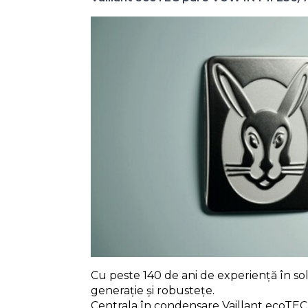
Cu peste 140 de ani de experiență în sol
generaţie și robustețe.
Centrala în condensare Vaillant ecoTEC 