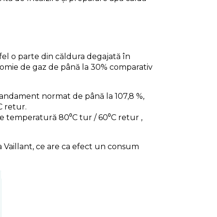
fel o parte din căldura degajată în
conomie de gaz de până la 30% comparativ
andament normat de până la 107,8 %,
 retur.
e temperatură 80⁰C tur / 60⁰C retur ,
 Vaillant, ce are ca efect un consum