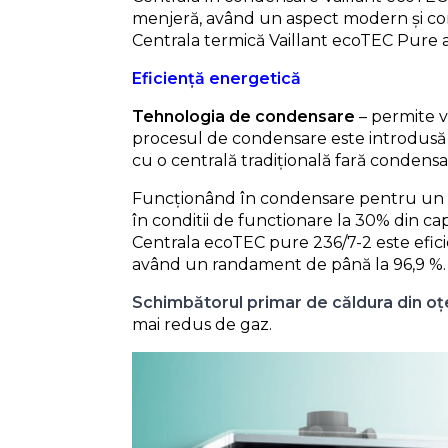
menjeră, având un aspect modern și c
Centrala termică Vaillant ecoTEC Pure 
Eficiență energetică
Tehnologia de condensare
– permite v
procesul de condensare este introdusă î
cu o centrală tradițională fară condens
Funcționând în condensare pentru un 
în conditii de functionare la 30% din c
Centrala ecoTEC pure 236/7-2 este efici
având un randament de până la 96,9 %.
Schimbătorul primar de căldura din oțel
mai redus de gaz.