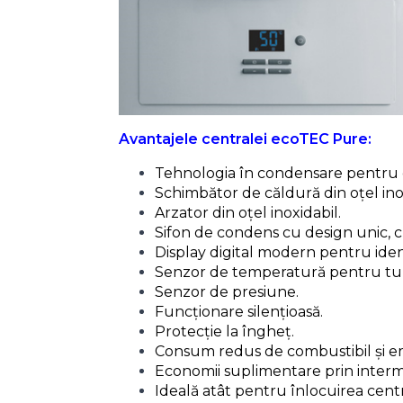
Avantajele centralei ecoTEC Pure:
Tehnologia în condensare pentru
Schimbător de căldură din oțel ino
Arzator din oțel inoxidabil.
Sifon de condens cu design unic, cu
Display digital modern pentru iden
Senzor de temperatură pentru tur ș
Senzor de presiune.
Funcționare silențioasă.
Protecție la îngheț.
Consum redus de combustibil și em
Economii suplimentare prin interm
Ideală atât pentru înlocuirea centr