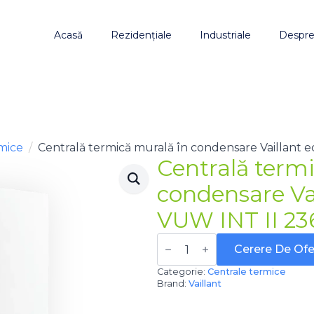
Acasă
Rezidențiale
Industriale
Despre
mice
Centrală termică murală în condensare Vaillant
Centrală term
condensare Va
VUW INT II 23
Cantitate
Centrală
Cerere De Ofe
termică
murală
Categorie:
Centrale termice
în
Brand:
Vaillant
condensare
Vaillant