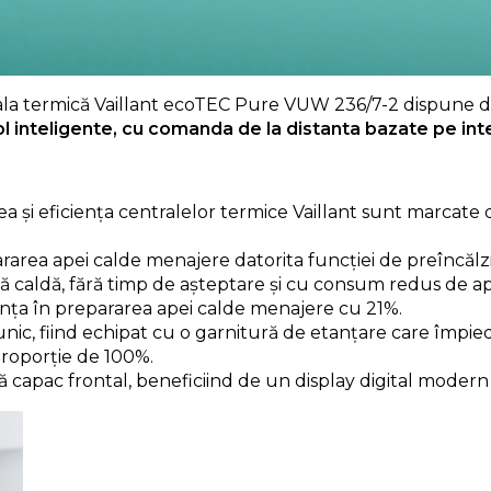
ala termică Vaillant ecoTEC Pure VUW 236/7-2 dispune 
l inteligente, cu comanda de la distanta bazate pe int
tea și eficiența centralelor termice Vaillant sunt marcat
rarea apei calde menajere datorita funcției de preîncăl
ă caldă, fără timp de așteptare și cu consum redus de ap
ența în prepararea apei calde menajere cu 21%.
unic, fiind echipat cu o garnitură de etanțare care împi
proporție de 100%.
 capac frontal, beneficiind de un display digital modern si