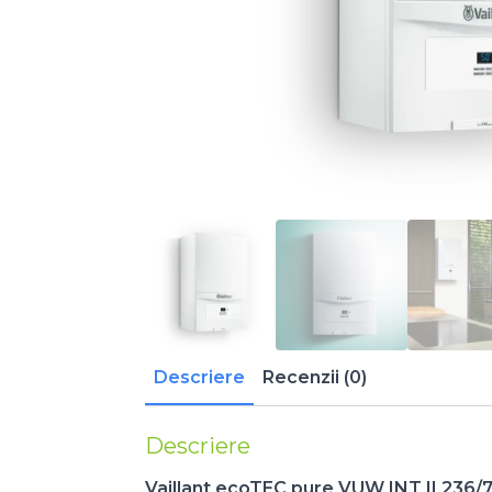
Descriere
Recenzii (0)
Descriere
Vail
la
nt ecoTEC pur
e VUW INT II 236/