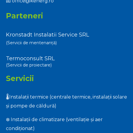
📧
office@kenerg.ro
Parteneri
Kronstadt Instalatii Service SRL
(Servicii de mentenanță)
Termoconsult SRL
(Servicii de proiectare)
Servicii
🌡️Instalații termice (centrale termice, instalații solare
și pompe de căldură)
❄️ Instalații de climatizare (ventilație și aer
condiționat)