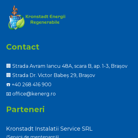
Contact
🏢 Strada Avram Iancu 48A, scara B, ap. 1-3, Brașov
🏢 Strada Dr. Victor Babeș 29, Brașov
☎️
+40 268 416 900
📧
office@kenerg.ro
Parteneri
Kronstadt Instalatii Service SRL
(Servicii de mentenanță)