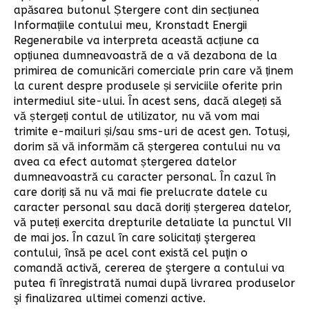
apăsarea butonul Ștergere cont din secțiunea
Informațiile contului meu, Kronstadt Energii
Regenerabile va interpreta această acțiune ca
opțiunea dumneavoastră de a vă dezabona de la
primirea de comunicări comerciale prin care vă ținem
la curent despre produsele și serviciile oferite prin
intermediul site-ului. În acest sens, dacă alegeți să
vă ștergeți contul de utilizator, nu vă vom mai
trimite e-mailuri și/sau sms-uri de acest gen. Totuși,
dorim să vă informăm că ștergerea contului nu va
avea ca efect automat ștergerea datelor
dumneavoastră cu caracter personal. În cazul în
care doriți să nu vă mai fie prelucrate datele cu
caracter personal sau dacă doriți ștergerea datelor,
vă puteți exercita drepturile detaliate la punctul VII
de mai jos. În cazul în care solicitați ştergerea
contului, însă pe acel cont există cel puţin o
comandă activă, cererea de ştergere a contului va
putea fi înregistrată numai după livrarea produselor
şi finalizarea ultimei comenzi active.