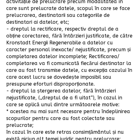
activitățile de prelucrare precum modalitatea în
care sunt prelucrate datele, scopul în care se face
prelucrarea, destinatarii sau categoriile de
destinatari ai datelor, etc;
- dreptul la rectificare, respectiv dreptul de a
obține corectarea, fără întârzieri justificate, de către
Kronstadt Energii Regenerabile a datelor cu
caracter personal inexacte/ nejustificate, precum și
completarea datelor incomplete; Rectificarea/
completarea va fi comunicată fiecărui destinatar la
care au fost transmise datele, cu excepția cazului în
care acest lucru se dovedește imposibil sau
presupune eforturi disproporționate.
- dreptul la ștergerea datelor, fără întârzieri
nejustificate, („dreptul de a fi uitat”), în cazul in
care se aplică unul dintre următoarele motive:
* acestea nu mai sunt necesare pentru îndeplinirea
scopurilor pentru care au fost colectate sau
prelucrate;
în cazul în care este retras consimțământul și nu
există niciun alt temei juridic pentru prelucrare;