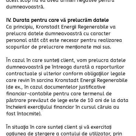
acest scop nu va avea urmări negative pentru
dumneavoastră.
IV. Durata pentru care vă prelucrăm datele
Ca principiu, Kronstadt Energii Regenerabile va
prelucra datele dumneavoastră cu caracter
personal atât cât este necesar pentru realizarea
scopurilor de prelucrare menționate mai sus.
În cazul în care sunteți client, vom prelucra datele
dumneavoastră pe întreaga durată a raporturilor
contractuale și ulterior conform obligaţiilor legale
care revin în sarcina Kronstadt Energii Regenerabile
(de ex., în cazul documentelor justificative
financiar-contabile pentru care termenul de
păstrare prevăzut de lege este de 10 ani de la data
încheierii exerciţiului financiar în cursul căruia au
fost întocmite).
În situaţia în care sunteți client și vă exercitați
opțiunea de ştergere a contului de utilizator, prin