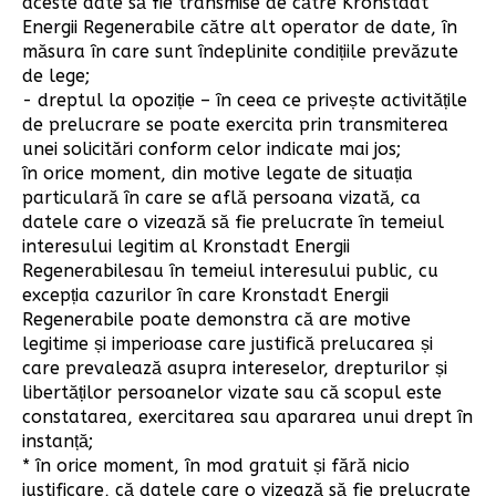
aceste date să fie transmise de către Kronstadt
Energii Regenerabile către alt operator de date, în
măsura în care sunt îndeplinite condițiile prevăzute
de lege;
- dreptul la opoziție – în ceea ce privește activitățile
de prelucrare se poate exercita prin transmiterea
unei solicitări conform celor indicate mai jos;
în orice moment, din motive legate de situația
particulară în care se află persoana vizată, ca
datele care o vizează să fie prelucrate în temeiul
interesului legitim al Kronstadt Energii
Regenerabilesau în temeiul interesului public, cu
excepția cazurilor în care Kronstadt Energii
Regenerabile poate demonstra că are motive
legitime și imperioase care justifică prelucarea și
care prevalează asupra intereselor, drepturilor și
libertăților persoanelor vizate sau că scopul este
constatarea, exercitarea sau apararea unui drept în
instanță;
* în orice moment, în mod gratuit și fără nicio
justificare, că datele care o vizează să fie prelucrate