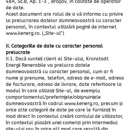
48A, Sc.B, Ap. 1-3 , Braşov, în calitate de operator
de date.
Acest document are rolul de a vă informa cu privire
la prelucrarea datelor dumneavoastră cu caracter
personal, în contextul utilizării paginii de internet
www.kenerg.ro. („Site-ul”)
II. Categoriile de date cu caracter personal
prelucrate
II.1. Dacă sunteți client al Site-ului, Kronstadt
Energii Renerabile va prelucra datele
dumneavoastră cu caracter personal, cum ar fi
nume şi prenume, telefon, adresa de e-mail, adresa
de facturare, adresa de livrare, date referitoare la
modul în care utilizați Site-ul, de exemplu
comportamentul/preferinţele/obişnuințele
dumneavoastră în cadrul www.kenerg.ro, precum și
orice alte categorii de date pe care le furnizați în
mod direct în contextul creării contului de utilizator,
în contextul plasării unei comenzi prin intermediul
site-ului sau în orice alt mod care rezultă din