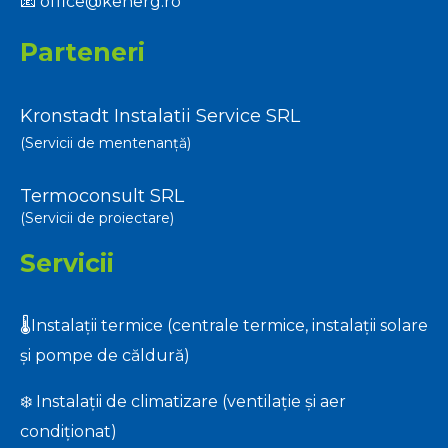
📧
office@kenerg.ro
Parteneri
Kronstadt Instalatii Service SRL
(Servicii de mentenanță)
Termoconsult SRL
(Servicii de proiectare)
Servicii
🌡️Instalații termice (centrale termice, instalații solare
și pompe de căldură)
❄️ Instalații de climatizare (ventilație și aer
condiționat)